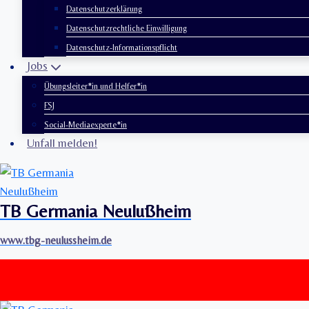
Datenschutzerklärung
Datenschutzrechtliche Einwilligung
Datenschutz-Informationspflicht
Jobs
Übungsleiter*in und Helfer*in
FSJ
Social-Mediaexperte*in
Unfall melden!
TB Germania Neulußheim
www.tbg-neulussheim.de