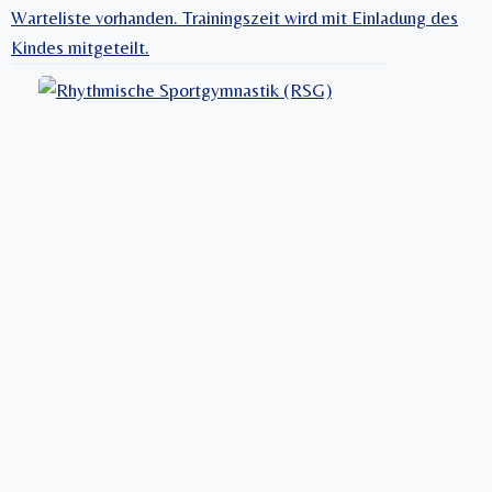
I
Warteliste vorhanden. Trainingszeit wird mit Einladung des
N
Kindes mitgeteilt.
-
N
E
C
K
A
R
-
K
R
E
I
S
M
E
I
S
T
E