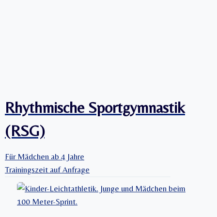
R
S
C
H
A
F
T
E
N
Rhythmische Sportgymnastik
(RSG)
Für Mädchen ab 4 Jahre
Trainingszeit auf Anfrage