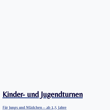
L
A
T
Z
I
E
R
U
N
G
E
N
B
E
I
D
E
N
Kinder- und Jugendturnen
R
H
E
Für Jungs und Mädchen – ab 1,5 Jahre