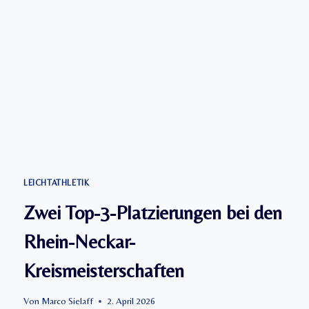
I
S
T
E
R
S
C
H
A
F
T
E
N
LEICHTATHLETIK
M
Zwei Top-3-Platzierungen bei den
A
N
Rhein-Neckar-
N
H
Kreismeisterschaften
E
I
M
Von
Marco Sielaff
2. April 2026