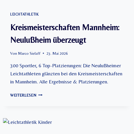
C
H
A
LEICHTATHLETIK
F
Kreismeisterschaften Mannheim:
T
2
Neulußheim überzeugt
0
2
6
Von
Marco Sielaff
23. Mai 2026
300 Sportler, 6 Top-Platzierungen: Die Neulußheimer
Leichtathleten glänzten bei den Kreismeisterschaften
in Mannheim. Alle Ergebnisse & Platzierungen.
K
WEITERLESEN
R
E
I
S
M
E