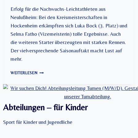
:
N
Erfolg für die Nachwuchs-Leichtathleten aus
E
Neulußheim: Bei den Kreismeisterschaften in
U
Hockenheim erkämpften sich Luka Bock (3. Platz) und
L
Selma Fatho (Vizemeisterin) tolle Ergebnisse. Auch
U
SS
die weiteren Starter überzeugten mit starken Rennen.
H
Der vielversprechende Saisonauftakt macht Lust auf
E
mehr.
I
M
Z
Ü
WEITERLESEN
W
B
E
E
I
R
T
Z
O
Abteilungen – für Kinder
E
P
U
-
G
Sport für Kinder und Jugendliche
3
T
-
P