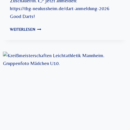
Zuschauer/in. 👉 Jetzt anmelden:
https://tbg-neulussheim.de/dart-anmeldung-2026
Good Darts!
D
WEITERLESEN
A
R
T
-
O
R
T
S
M
E
I
S
T
E
R
S