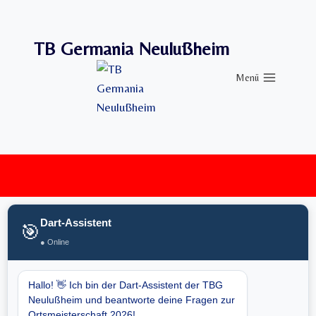
Zum
Inhalt
TB Germania Neulußheim
springen
Menü
Dart-Assistent
🎯
● Online
Hallo! 👋 Ich bin der Dart-Assistent der TBG
Neulußheim und beantworte deine Fragen zur
Ortsmeisterschaft 2026!