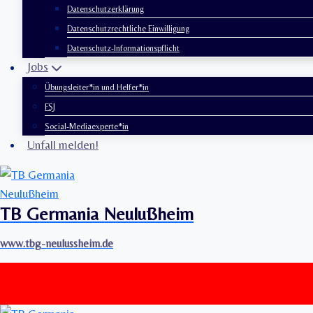
Datenschutzerklärung
Datenschutzrechtliche Einwilligung
Datenschutz-Informationspflicht
Jobs
Übungsleiter*in und Helfer*in
FSJ
Social-Mediaexperte*in
Unfall melden!
TB Germania Neulußheim
www.tbg-neulussheim.de