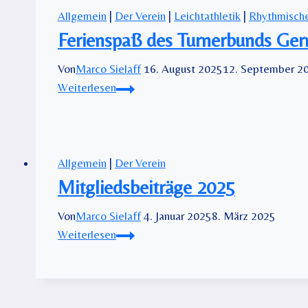
Allgemein
|
Der Verein
|
Leichtathletik
|
Rhythmisch
Ferienspaß des Turnerbunds Germ
Von
Marco Sielaff
16. August 2025
12. September 2
Ferienspaß
Weiterlesen
des
Turnerbunds
Germania:
Spiel,
Allgemein
|
Der Verein
Sport
Mitgliedsbeiträge 2025
&
Von
Marco Sielaff
4. Januar 2025
8. März 2025
strahlende
Mitgliedsbeiträge
Weiterlesen
Kinderaugen!
2025