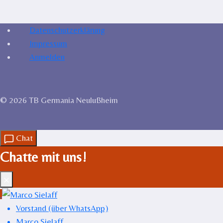
Datenschutzerklärung
Impressum
Anmelden
© 2026 TB Germania Neulußheim
Chat
Chatte mit uns!
Schließen
Vorstand (über WhatsApp)
Marco Sielaff