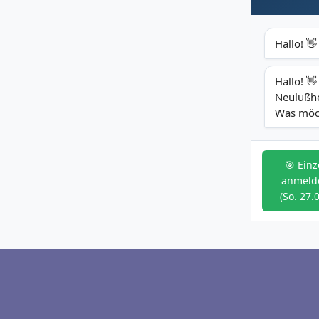
Hallo! 👋
Hallo! 
Neulußh
Was möch
🎯 Einz
anmeld
(So. 27.0