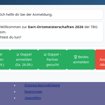
 Ich helfe dir bei der Anmeldung.
 Willkommen zur
Dart-Ortsmeisterschaften 2026
der TBG
eim.
test du tun?
el
🤝 Doppel
🤝 Doppel –
🏆 Beides
en
anmelden
Partner
Än
anmelden
9.)
(Sa. 26.09.)
gesucht
/A
Datenschutzerklärung
Impressum
Anmelden