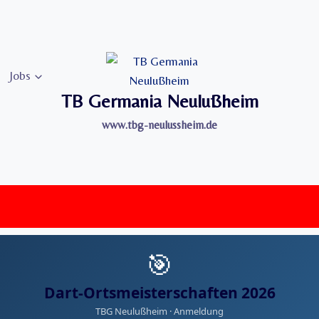
Jobs
TB Germania Neulußheim
www.tbg-neulussheim.de
🎯
Dart-Ortsmeisterschaften 2026
TBG Neulußheim · Anmeldung