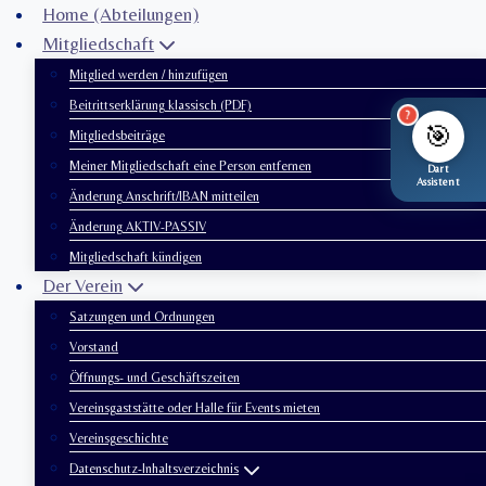
Zum
Home (Abteilungen)
Inhalt
Mitgliedschaft
springen
Mitglied werden / hinzufügen
Beitrittserklärung klassisch (PDF)
?
🎯
Mitgliedsbeiträge
Meiner Mitgliedschaft eine Person entfernen
Dart
Assistent
Änderung Anschrift/IBAN mitteilen
Änderung AKTIV-PASSIV
Mitgliedschaft kündigen
Der Verein
Satzungen und Ordnungen
Vorstand
Öffnungs- und Geschäftszeiten
Vereinsgaststätte oder Halle für Events mieten
Vereinsgeschichte
Datenschutz-Inhaltsverzeichnis