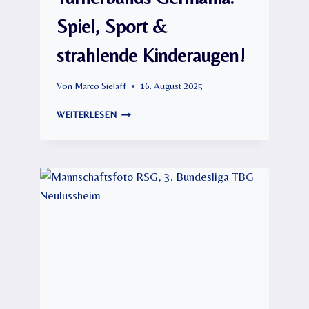
Spiel, Sport &
strahlende Kinderaugen!
Von
Marco Sielaff
16. August 2025
FERIENSPASS D
WEITERLESEN
ES T
URNERBUNDS G
ERMANIA: S
PIEL, S
PORT &
S
TRAHLENDE K
INDERAUGEN!