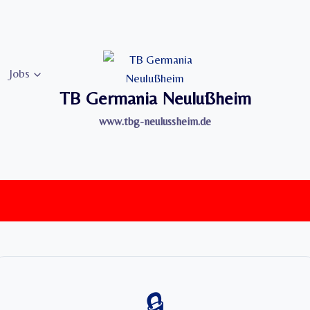
Jobs
TB Germania Neulußheim
www.tbg-neulussheim.de
🔒